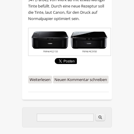
Tinte befüllt. Durch eine neue Rezeptur soll
die Tinte, laut Canon, für den Druck auf
Normalpapier optimiert sein.
Weiterlesen
über Vorgestellt: Canon Pixma
Neuen Kommentar schreiben
MG2150, MG3150 Drucker mit PG-
540 und CL-541 Tintenpatronen
Im Blog suchen
Suchformular