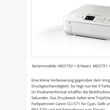
Serienmodelle: MG5750 = Schwarz, MG5751 =
Eine kleine Verbesserung gegenüber dem Vor
Druckgeschwindigkeit. Sie liegt nun bei 9 Farb
im Postkartenformat schaffen die Multifunkt
Sekunden. Das Druckwerk liefert eine Tröpfch
Farbpatronen Canon CLI-571 für Cyan, Gelb u
(PGI-570) und mit Fotoschwarz zum Einsatz.