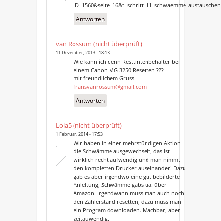
ID=1560&seite=16&t=schritt_11_schwaemme_austauschen
Antworten
van Rossum (nicht überprüft)
11 Dezember, 2013 - 18:13
Wie kann ich denn Resttintenbehälter bei
einem Canon MG 3250 Resetten ???
mit freundlichem Gruss
fransvanrossum@gmail.com
Antworten
Lola5 (nicht überprüft)
1 Februar, 2014 - 17:53
Wir haben in einer mehrstündigen Aktion
die Schwämme ausgewechselt, das ist
wirklich recht aufwendig und man nimmt
den kompletten Drucker auseinander! Dazu
gab es aber irgendwo eine gut bebilderte
Anleitung, Schwämme gabs ua. über
Amazon. Irgendwann muss man auch noch
den Zählerstand resetten, dazu muss man
ein Program downloaden. Machbar, aber
zeitauwendig.