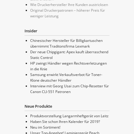
Wie Druckerhersteller Ihre Kunden austricksen
Original Druckerpatronen – höherer Preis für
weniger Leistung
Insider
Chinesischer Hersteller für Billigkartuschen
übernimmt Traditonsfirma Lexmark
Der neue Chipgigant: Apex kauft überraschend
Static Control
HP zwingt Händler wegen Rechtsverletzungen
in die Knie
Samsung erwirkt Verkaufsverbot für Toner-
Klone deutscher Händler
Interview mit Georg Usai zum Chip-Resetter für
Canon CLI-551 Patronen
Neue Produkte
Produktvorstellung Langarmheftgerät von Leitz
Haben Sie schon Ihren Kalender für 2019?
Neu im Sortiment!
Unser Top-Angebot! Laminiergerät Peach