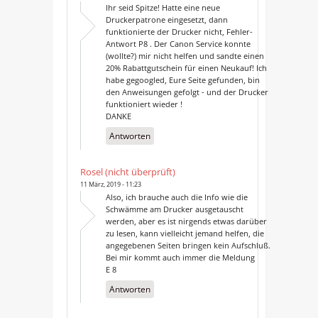
Ihr seid Spitze! Hatte eine neue
Druckerpatrone eingesetzt, dann
funktionierte der Drucker nicht, Fehler-
Antwort P8 . Der Canon Service konnte
(wollte?) mir nicht helfen und sandte einen
20% Rabattgutschein für einen Neukauf! Ich
habe gegoogled, Eure Seite gefunden, bin
den Anweisungen gefolgt - und der Drucker
funktioniert wieder !
DANKE
Antworten
Rosel (nicht überprüft)
11 März, 2019 - 11:23
Also, ich brauche auch die Info wie die
Schwämme am Drucker ausgetauscht
werden, aber es ist nirgends etwas darüber
zu lesen, kann vielleicht jemand helfen, die
angegebenen Seiten bringen kein Aufschluß.
Bei mir kommt auch immer die Meldung
E 8
Antworten