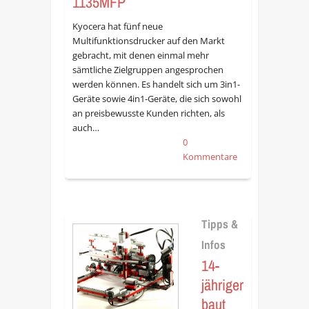
1135MFP
Kyocera hat fünf neue
Multifunktionsdrucker auf den Markt
gebracht, mit denen einmal mehr
sämtliche Zielgruppen angesprochen
werden können. Es handelt sich um 3in1-
Geräte sowie 4in1-Geräte, die sich sowohl
an preisbewusste Kunden richten, als
auch…
0
Kommentare
Tipps &
Infos
14-
jähriger
baut