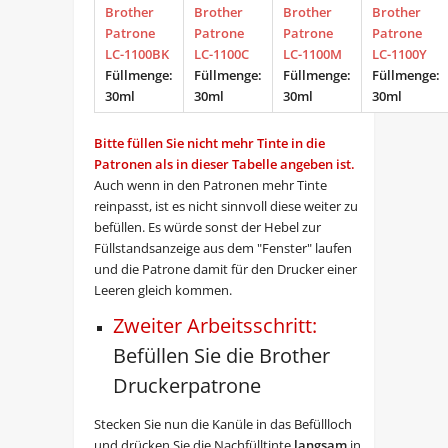
Brother
Brother
Brother
Brother
Patrone
Patrone
Patrone
Patrone
LC-1100BK
LC-1100C
LC-1100M
LC-1100Y
Füllmenge:
Füllmenge:
Füllmenge:
Füllmenge:
30ml
30ml
30ml
30ml
Bitte füllen Sie nicht mehr Tinte in die
Patronen als in dieser Tabelle angeben ist.
Auch wenn in den Patronen mehr Tinte
reinpasst, ist es nicht sinnvoll diese weiter zu
befüllen. Es würde sonst der Hebel zur
Füllstandsanzeige aus dem "Fenster" laufen
und die Patrone damit für den Drucker einer
Leeren gleich kommen.
Zweiter Arbeitsschritt:
Befüllen Sie die Brother
Druckerpatrone
Stecken Sie nun die Kanüle in das Befüllloch
und drücken Sie die Nachfülltinte
langsam
in