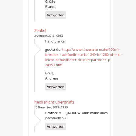
Grüße
Bianca
Antworten
Zenkel
2 Oktober, 2013 - 09:52
Hallo Bianca,
guckst du:
http://www.tintenalarm.de/400ml-
brother-nachfuelltinte-lc-1240-lc-1280-xl-inkl.-
leicht-befuellbarer-druckerpatronen-p-
24953.html
Gruß,
Andreas
Antworten
heidi (nicht überprüft)
10 November, 2013 - 23:49
Brother MFC-J4410DW kann mann auch
nachfuellen ?
Antworten