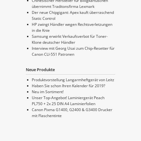
Chinesischer Hersteller für Billigkartuschen
übernimmt Traditonsfirma Lexmark
Der neue Chipgigant: Apex kauft überraschend
Static Control
HP zwingt Händler wegen Rechtsverletzungen
in die Knie
Samsung erwirkt Verkaufsverbot für Toner-
Klone deutscher Händler
Interview mit Georg Usai zum Chip-Resetter für
Canon CLI-551 Patronen
Neue Produkte
Produktvorstellung Langarmheftgerät von Leitz
Haben Sie schon Ihren Kalender für 2019?
Neu im Sortiment!
Unser Top-Angebot! Laminiergerät Peach
PL750 + 2x 25 DIN A4 Laminierfolien
Canon Pixma G1400, G2400 & G3400 Drucker
mit Flaschentinte