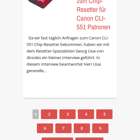
zum Chip-
Resetter für
Canon CLI-
551 Patronen
Da wir fast täglich Anfragen zum Canon CLI-
551 Chip-Resetter bekommen, haben wir mit
dem Resetter-Spezialisten Georg Usai von
dicodes ein kleines Interview geführt. In
diesem Interview beantwortet Herr Usai
generelle…
Seiten
1
2
3
4
5
6
7
8
9