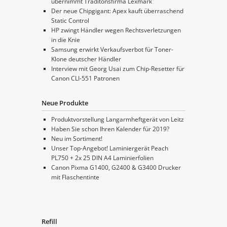
übernimmt Traditonsfirma Lexmark
Der neue Chipgigant: Apex kauft überraschend
Static Control
HP zwingt Händler wegen Rechtsverletzungen
in die Knie
Samsung erwirkt Verkaufsverbot für Toner-
Klone deutscher Händler
Interview mit Georg Usai zum Chip-Resetter für
Canon CLI-551 Patronen
Neue Produkte
Produktvorstellung Langarmheftgerät von Leitz
Haben Sie schon Ihren Kalender für 2019?
Neu im Sortiment!
Unser Top-Angebot! Laminiergerät Peach
PL750 + 2x 25 DIN A4 Laminierfolien
Canon Pixma G1400, G2400 & G3400 Drucker
mit Flaschentinte
Refill