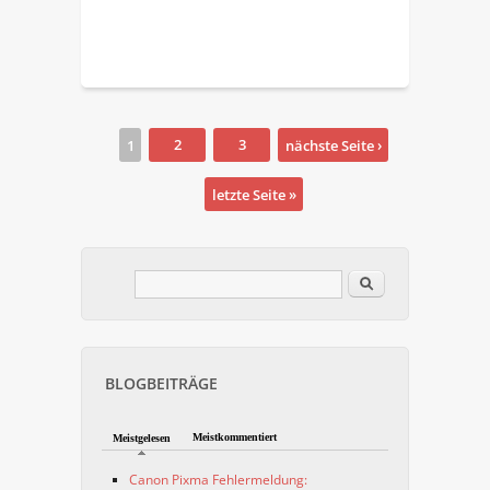
Seiten
1
2
3
nächste Seite ›
letzte Seite »
Im Blog suchen
Suchformular
BLOGBEITRÄGE
Meistkommentiert
Meistgelesen
Canon Pixma Fehlermeldung: