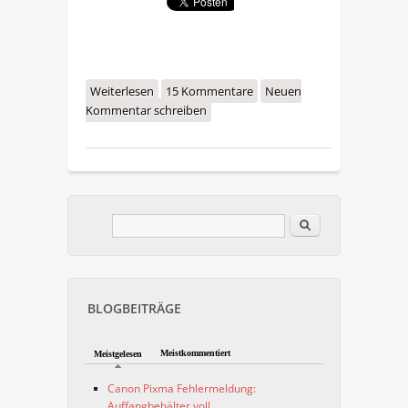
Weiterlesen
über Canon Pixma
15 Kommentare
Neuen
Kommentar schreiben
Fehlermeldung: Auffangbehälter
voll
Im Blog suchen
Suchformular
BLOGBEITRÄGE
Meistkommentiert
Meistgelesen
Canon Pixma Fehlermeldung:
Auffangbehälter voll