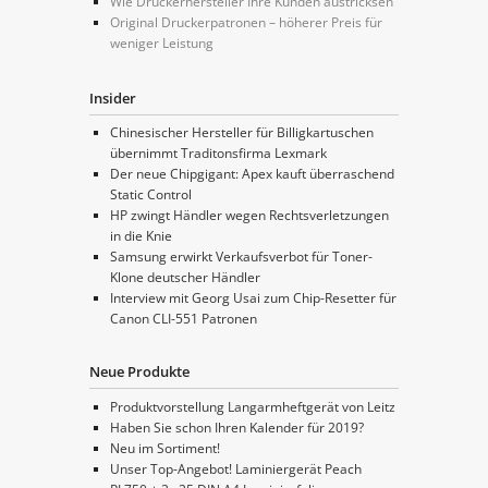
Wie Druckerhersteller Ihre Kunden austricksen
Original Druckerpatronen – höherer Preis für
weniger Leistung
Insider
Chinesischer Hersteller für Billigkartuschen
übernimmt Traditonsfirma Lexmark
Der neue Chipgigant: Apex kauft überraschend
Static Control
HP zwingt Händler wegen Rechtsverletzungen
in die Knie
Samsung erwirkt Verkaufsverbot für Toner-
Klone deutscher Händler
Interview mit Georg Usai zum Chip-Resetter für
Canon CLI-551 Patronen
Neue Produkte
Produktvorstellung Langarmheftgerät von Leitz
Haben Sie schon Ihren Kalender für 2019?
Neu im Sortiment!
Unser Top-Angebot! Laminiergerät Peach