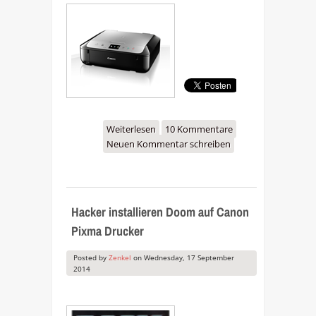
Weiterlesen
über Neue Canon
10 Kommentare
Neuen Kommentar schreiben
Drucker: Pixma MG5750,
MG6850 und MG7750
Hacker installieren Doom auf Canon
Pixma Drucker
Posted by
Zenkel
on
Wednesday, 17 September
2014