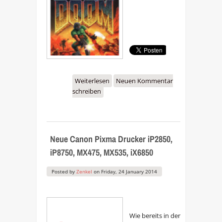
Weiterlesen
über Hacker installieren
Neuen Kommentar
schreiben
Doom auf Canon Pixma
Drucker
Neue Canon Pixma Drucker iP2850,
iP8750, MX475, MX535, iX6850
Posted by
Zenkel
on
Friday, 24 January 2014
Wie bereits in der