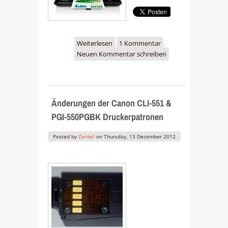
Weiterlesen
über Neue Office-
1 Kommentar
Neuen Kommentar schreiben
Drucker: Canon Pixma
MX925, MX395, MX455,
MX525
Änderungen der Canon CLI-551 &
PGI-550PGBK Druckerpatronen
Posted by
Zenkel
on
Thursday, 13 December 2012