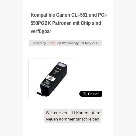
Kompatible Canon CLI-551 und PGI-
550PGBK Patronen mit Chip sind
verfügbar
Posted by
Zenkel
on
Wednesday, 29 May 2013
Weiterlesen
über Kompatible Canon
11 Kommentare
Neuen Kommentar schreiben
CLI-551 und PGI-550PGBK
Patronen mit Chip sind
verfügbar