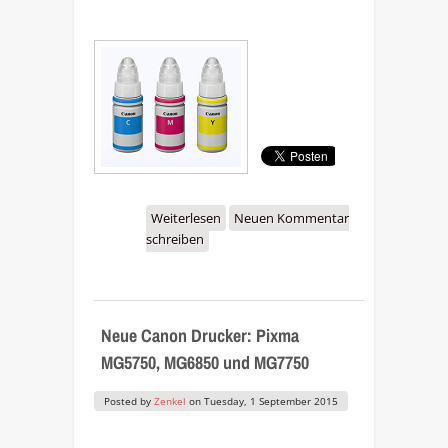
Weiterlesen
über Canon Pixma G1400,
Neuen Kommentar
schreiben
G2400 & G3400 Drucker
mit Flaschentinte
Neue Canon Drucker: Pixma
MG5750, MG6850 und MG7750
Posted by
Zenkel
on
Tuesday, 1 September 2015