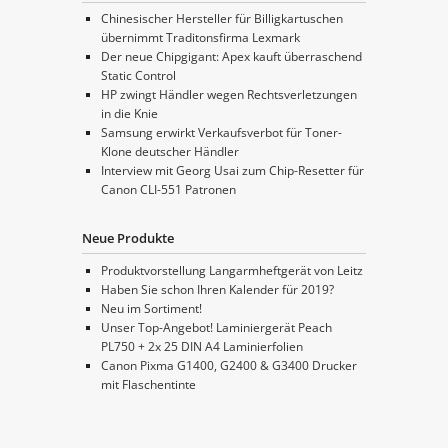
Chinesischer Hersteller für Billigkartuschen
übernimmt Traditonsfirma Lexmark
Der neue Chipgigant: Apex kauft überraschend
Static Control
HP zwingt Händler wegen Rechtsverletzungen
in die Knie
Samsung erwirkt Verkaufsverbot für Toner-
Klone deutscher Händler
Interview mit Georg Usai zum Chip-Resetter für
Canon CLI-551 Patronen
Neue Produkte
Produktvorstellung Langarmheftgerät von Leitz
Haben Sie schon Ihren Kalender für 2019?
Neu im Sortiment!
Unser Top-Angebot! Laminiergerät Peach
PL750 + 2x 25 DIN A4 Laminierfolien
Canon Pixma G1400, G2400 & G3400 Drucker
mit Flaschentinte