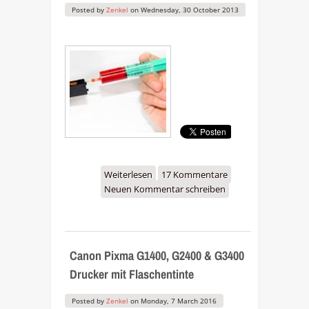
Posted by
Zenkel
on
Wednesday, 30 October 2013
Weiterlesen
über Anleitung zum
17 Kommentare
Neuen Kommentar schreiben
nachfüllen der Canon CLI-
551 & PGI-550PGBK
Druckerpatronen
Canon Pixma G1400, G2400 & G3400
Drucker mit Flaschentinte
Posted by
Zenkel
on
Monday, 7 March 2016