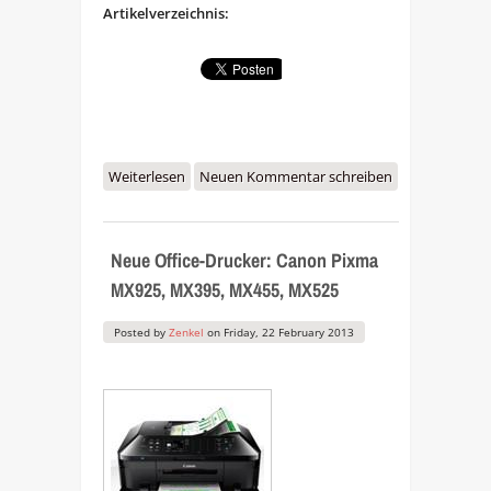
Artikelverzeichnis:
Weiterlesen
über Test der Canon
Neuen Kommentar schreiben
Tintenpatronen Canon CLI-521 &
PGI-520BK
Neue Office-Drucker: Canon Pixma
MX925, MX395, MX455, MX525
Posted by
Zenkel
on
Friday, 22 February 2013