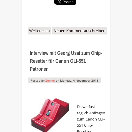
Weiterlesen
über Neue Canon Pixma Drucker
Neuen Kommentar schreiben
iP2850, iP8750, MX475, MX535,
iX6850
Interview mit Georg Usai zum Chip-
Resetter für Canon CLI-551
Patronen
Posted by
Zenkel
on
Monday, 4 November 2013
Da wir fast
täglich Anfragen
zum Canon CLI-
551 Chip-
Resetter