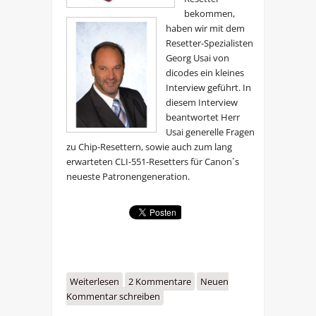
bekommen,
haben wir mit dem
Resetter-Spezialisten
Georg Usai von
dicodes ein kleines
Interview geführt. In
diesem Interview
beantwortet Herr
Usai generelle Fragen
zu Chip-Resettern, sowie auch zum lang
erwarteten CLI-551-Resetters für Canon´s
neueste Patronengeneration.
Weiterlesen
über Interview mit Georg Usai
2 Kommentare
Neuen
Kommentar schreiben
zum Chip-Resetter für Canon CLI-
551 Patronen