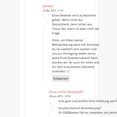
Zenkel
31 Mai, 2013 - 11:31
Einen Resetter wird es bestimmt
geben. Wenn nicht aus
Deutschland, dann sicher aus
China. Nur wann ist eben noch die
Frage.
Hmm, ein Video deiner
Befüllanleitung wäre toll! Könntest
du da vielleicht eins machen und
uns zur Verfügung stellen (muss
keine Profi Qualität haben)? Dann
würden wir dir auch ein tolles und
für dich brauchbares Geschenk
zusenden! :-)
Antworten
linux (nicht überprüft)
28 Juni, 2013 - 10:10
Eine gute und ausführliche Anleitung zum B
druckerchannel.de/artikel.php?
ID=3269&seite=1&t=so_betanken_sie_canon