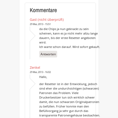
Kommentare
Gast (nicht überprüft)
29 Mai, 2013 - 15:51
da die Chips ja nun geknackt zu sein
scheinen, kann es ja nicht mehr allzu lange
dauern, bis der erste Resetter angeboten
wird.
Ich warte schon darauf. Wird sofort gekauft.
Antworten
Zenkel
29 Mai, 2013 - 16:02
Hallo,
der Resetter ist in der Entwicklung, jedoch
sind eher die undurchsichtigen (schwarzen)
Patronen das Problem. Viele
Druckerbesitzer tun sich wirklich schwer
damit, die nun schwarzen Originalpatronen
zu befüllen. Früher konnte man den
Befüllvorgang ja sehr gut durch das
transparente Patronengehäuse beobachten.