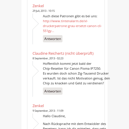
Zenkel
29 Juli, 2013 - 10:15
Auch diese Patronen gibt es bei uns:
http://www.tintenalarm.de/xl-
druckerpatrone-grau-ersetzt-canon-cli-
551gy...
Antworten
Claudine Reichertz (nicht überprüft)
8 September, 2013 - 02:23
Hoffentlich kommt jetzt bald der
Chip-Resetter für Canon Pixma IP7250.
Es wurden doch schon Zig-Tausend Drucker
verkauft. Ist das nicht Motivation genug, den
Chip zu knacken und Geld zu verdienen?
Antworten
Zenkel
9 September, 2013 - 11:09
Hallo Claudine,
Nach Rücksprache mit dem Entwickler des
Resetters, kann ich dir mitteilen, dass sehr