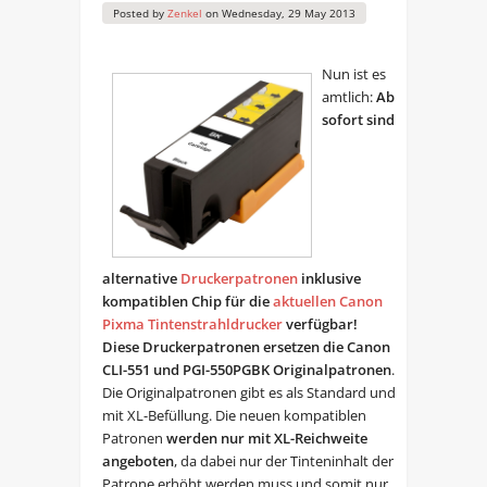
Posted by
Zenkel
on
Wednesday, 29 May 2013
Nun ist es
amtlich:
Ab
sofort sind
alternative
Druckerpatronen
inklusive
kompatiblen Chip für die
aktuellen Canon
Pixma Tintenstrahldrucker
verfügbar!
Diese Druckerpatronen ersetzen die Canon
CLI-551 und PGI-550PGBK Originalpatronen
.
Die Originalpatronen gibt es als Standard und
mit XL-Befüllung. Die neuen kompatiblen
Patronen
werden nur mit XL-Reichweite
angeboten
, da dabei nur der Tinteninhalt der
Patrone erhöht werden muss und somit nur