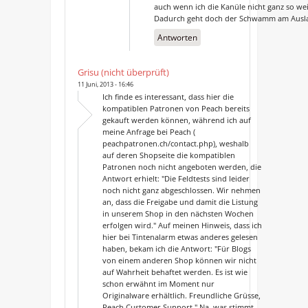
auch wenn ich die Kanüle nicht ganz so w
Dadurch geht doch der Schwamm am Ausla
Antworten
Grisu (nicht überprüft)
11 Juni, 2013 - 16:46
Ich finde es interessant, dass hier die
kompatiblen Patronen von Peach bereits
gekauft werden können, während ich auf
meine Anfrage bei Peach (
peachpatronen.ch/contact.php), weshalb
auf deren Shopseite die kompatiblen
Patronen noch nicht angeboten werden, die
Antwort erhielt: "Die Feldtests sind leider
noch nicht ganz abgeschlossen. Wir nehmen
an, dass die Freigabe und damit die Listung
in unserem Shop in den nächsten Wochen
erfolgen wird." Auf meinen Hinweis, dass ich
hier bei Tintenalarm etwas anderes gelesen
haben, bekam ich die Antwort: "Für Blogs
von einem anderen Shop können wir nicht
auf Wahrheit behaftet werden. Es ist wie
schon erwähnt im Moment nur
Originalware erhältlich. Freundliche Grüsse,
Peach Customer Support." Na, was stimmt