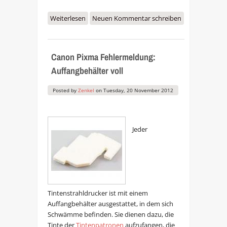
Weiterlesen
über Tipps für Drucker und
Neuen Kommentar schreiben
Multifunktionsgeräte als
Weihnachtsgeschenk
Canon Pixma Fehlermeldung:
Auffangbehälter voll
Posted by
Zenkel
on
Tuesday, 20 November 2012
Jeder
Tintenstrahldrucker ist mit einem
Auffangbehälter ausgestattet, in dem sich
Schwämme befinden. Sie dienen dazu, die
Tinte der
Tintenpatronen
aufzufangen, die