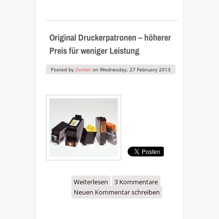
Kunden austricksen
Original Druckerpatronen – höherer
Preis für weniger Leistung
Posted by
Zenkel
on
Wednesday, 27 February 2013
Weiterlesen
über Original
3 Kommentare
Neuen Kommentar schreiben
Druckerpatronen –
höherer Preis für weniger
Leistung