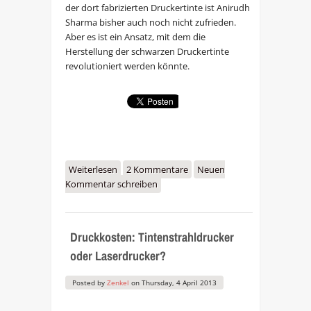
der dort fabrizierten Druckertinte ist Anirudh
Sharma bisher auch noch nicht zufrieden.
Aber es ist ein Ansatz, mit dem die
Herstellung der schwarzen Druckertinte
revolutioniert werden könnte.
Weiterlesen
über Aus Umweltschadstoffen
2 Kommentare
Neuen
Kommentar schreiben
kann schwarze Druckertinte
werden
Druckkosten: Tintenstrahldrucker
oder Laserdrucker?
Posted by
Zenkel
on
Thursday, 4 April 2013