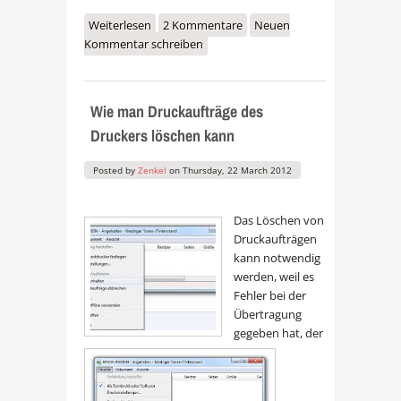
Weiterlesen
über Druckerpatrone druckt die
2 Kommentare
Neuen
Kommentar schreiben
Tinte nicht mehr aufs Papier -
Tipps
Wie man Druckaufträge des
Druckers löschen kann
Posted by
Zenkel
on
Thursday, 22 March 2012
Das Löschen von
Druckaufträgen
kann notwendig
werden, weil es
Fehler bei der
Übertragung
gegeben hat, der