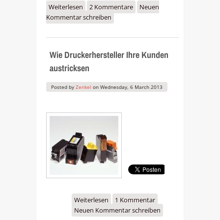
Weiterlesen
über Druckkosten:
2 Kommentare
Neuen
Kommentar schreiben
Tintenstrahldrucker oder
Laserdrucker?
Wie Druckerhersteller Ihre Kunden
austricksen
Posted by
Zenkel
on
Wednesday, 6 March 2013
Weiterlesen
über Wie
1 Kommentar
Neuen Kommentar schreiben
Druckerhersteller Ihre