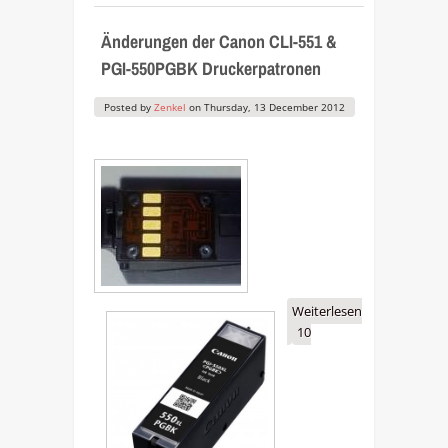
Änderungen der Canon CLI-551 &
PGI-550PGBK Druckerpatronen
Posted by
Zenkel
on
Thursday, 13 December 2012
Weiterlesen
über
10
Änderungen der
Canon CLI-551 &
PGI-550PGBK
Druckerpatronen