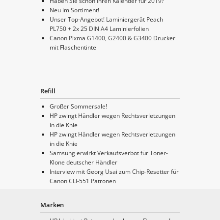
Haben Sie schon Ihren Kalender für 2019?
Neu im Sortiment!
Unser Top-Angebot! Laminiergerät Peach
PL750 + 2x 25 DIN A4 Laminierfolien
Canon Pixma G1400, G2400 & G3400 Drucker
mit Flaschentinte
Refill
Großer Sommersale!
HP zwingt Händler wegen Rechtsverletzungen
in die Knie
HP zwingt Händler wegen Rechtsverletzungen
in die Knie
Samsung erwirkt Verkaufsverbot für Toner-
Klone deutscher Händler
Interview mit Georg Usai zum Chip-Resetter für
Canon CLI-551 Patronen
Marken