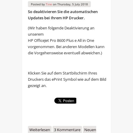
Posted by
Tine
on
Thursday, 5 July 2018
So deaktivieren Sie die automatischen
Updates bei Ihrem HP Drucker.
(Wir haben folgende Deaktivierung an
unserem
HP OfficeJet Pro 8600 Plus e All in One
vorgenommen. Bei anderen Modellen kann
die Vorgehensweise eventuell abweichen.)
Klicken Sie auf dem Startbilschirm Ihres
Druckers das ePrint Symbol wie auf dem Bild
gezeigt an.
Weiterlesen
über So deaktivieren Sie die
3 Kommentare
Neuen