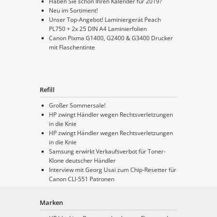
Haben Sie schon Ihren Kalender für 2019?
Neu im Sortiment!
Unser Top-Angebot! Laminiergerät Peach
PL750 + 2x 25 DIN A4 Laminierfolien
Canon Pixma G1400, G2400 & G3400 Drucker
mit Flaschentinte
Refill
Großer Sommersale!
HP zwingt Händler wegen Rechtsverletzungen
in die Knie
HP zwingt Händler wegen Rechtsverletzungen
in die Knie
Samsung erwirkt Verkaufsverbot für Toner-
Klone deutscher Händler
Interview mit Georg Usai zum Chip-Resetter für
Canon CLI-551 Patronen
Marken