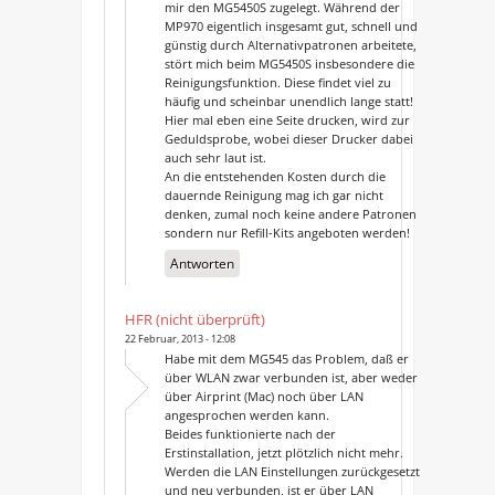
mir den MG5450S zugelegt. Während der
MP970 eigentlich insgesamt gut, schnell und
günstig durch Alternativpatronen arbeitete,
stört mich beim MG5450S insbesondere die
Reinigungsfunktion. Diese findet viel zu
häufig und scheinbar unendlich lange statt!
Hier mal eben eine Seite drucken, wird zur
Geduldsprobe, wobei dieser Drucker dabei
auch sehr laut ist.
An die entstehenden Kosten durch die
dauernde Reinigung mag ich gar nicht
denken, zumal noch keine andere Patronen
sondern nur Refill-Kits angeboten werden!
Antworten
HFR (nicht überprüft)
22 Februar, 2013 - 12:08
Habe mit dem MG545 das Problem, daß er
über WLAN zwar verbunden ist, aber weder
über Airprint (Mac) noch über LAN
angesprochen werden kann.
Beides funktionierte nach der
Erstinstallation, jetzt plötzlich nicht mehr.
Werden die LAN Einstellungen zurückgesetzt
und neu verbunden, ist er über LAN