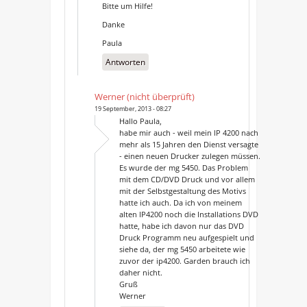
Bitte um Hilfe!
Danke
Paula
Antworten
Werner (nicht überprüft)
19 September, 2013 - 08:27
Hallo Paula,
habe mir auch - weil mein IP 4200 nach
mehr als 15 Jahren den Dienst versagte
- einen neuen Drucker zulegen müssen.
Es wurde der mg 5450. Das Problem
mit dem CD/DVD Druck und vor allem
mit der Selbstgestaltung des Motivs
hatte ich auch. Da ich von meinem
alten IP4200 noch die Installations DVD
hatte, habe ich davon nur das DVD
Druck Programm neu aufgespielt und
siehe da, der mg 5450 arbeitete wie
zuvor der ip4200. Garden brauch ich
daher nicht.
Gruß
Werner