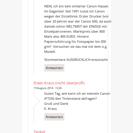
NEIN, ich bin kein erklärter Canon-Hasser.
Im Gegenteil: Seit 1991 nutze ich Canon
wegen der Einzeltinte. Erster Drucker (vor
über 20 Jahren war der Canon 600, da auch
damals schon WELTWEIT der EINZIGE mit
Einzelpatronenen. Marktpreis über 800
Mark also 400 EURO. Hintere
Papierzuführung für Fotopapier bis 300
g/m². Versuchen sie das mal mit dem o.g.
Modell.
!Kommentare AUSDRÜCKLICH erwünscht
Antworten
Erwin Kraus (nicht überprüft)
19 August, 2014 - 13:26
Guten Tag, wie kann ich an meinem Canon
iP7250 den Tintenstand abfragen?
Gruß und Dank
E. Kraus
Antworten
Zenkel