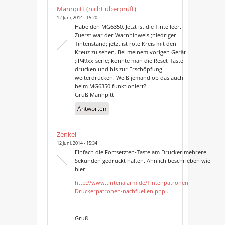
Mannpitt (nicht überprüft)
12 Juni, 2014 - 15:20
Habe den MG6350. Jetzt ist die Tinte leer.
Zuerst war der Warnhinweis ;niedriger
Tintenstand; jetzt ist rote Kreis mit den
Kreuz zu sehen. Bei meinem vorigen Gerät
;iP49xx-serie; konnte man die Reset-Taste
drücken und bis zur Erschöpfung
weiterdrucken. Weiß jemand ob das auch
beim MG6350 funktioniert?
Gruß Mannpitt
Antworten
Zenkel
12 Juni, 2014 - 15:34
Einfach die Fortsetzten-Taste am Drucker mehrere
Sekunden gedrückt halten. Ähnlich beschrieben wie
hier:
http://www.tintenalarm.de/Tintenpatronen-
Druckerpatronen-nachfuellen.php...
Gruß