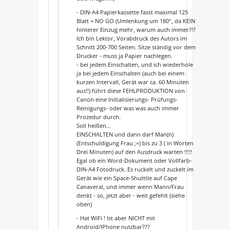
- DIN-A4 Papierkassette fasst maximal 125
Blatt = NO GO (Umlenkung um 180°, da KEIN
hinterer Einzug mehr, warum auch immer?!?
Ich bin Lektor, Vorabdruck des Autors im
Schnitt 200-700 Seiten. Sitze ständig vor dem
Drucker - muss ja Papier nachlegen.
- bei jedem Einschalten, und ich wiederhole
ja bei jedem Einschalten (auch bei einem
kurzen Intervall, Gerät war ca. 60 Minuten
aus!!) führt diese FEHLPRODUKTION von
Canon eine Initialisierungs- Prüfungs-
Reinigungs- oder was was auch immer
Prozedur durch.
Soll heißen...
EINSCHALTEN und dann darf Man(n)
(Entschuldigung Frau ;=) bis zu 3 ( in Worten
Drei Minuten) auf den Ausdruck warten !!!!!
Egal ob ein Word-Dokument oder Vollfarb-
DIN-A4 Fotodruck. Es ruckelt und zuckelt im
Gerät wie ein Space-Shutttle auf Cape
Canaveral, und immer wenn Mann/Frau
denkt - so, jetzt aber - weit gefehlt (siehe
oben)
- Hat WiFi ! Ist aber NICHT mit
Android/IPhone nutzbar???