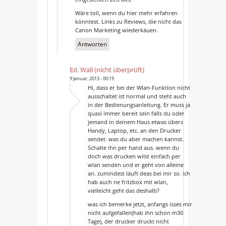
Wäre toll, wenn du hier mehr erfahren
könntest. Links zu Reviews, die nicht das
Canon Marketing wiederkäuen.
Antworten
Ed. Wall (nicht überprüft)
9 Januar, 2013 - 00:19
Hi, dass er bei der Wlan-Funktion nicht
ausschaltet ist normal und steht auch
in der Bedienungsanleitung. Er muss ja
quasi immer bereit sein falls du oder
jemand in deinem Haus etwas übers
Handy, Laptop, etc. an den Drucker
sendet. was du aber machen kannst.
Schalte ihn per hand aus. wenn du
doch was drucken wilst einfach per
wlan senden und er geht von alleine
an. zumindest läuft deas bei mir so. ich
hab auch ne fritzbox mit wlan,
vielleicht geht das deshalb?
was ich bemerke jetzt, anfangs isses mir
nicht aufgefallen(hab ihn schon m30
Tage), der drucker druckt nicht