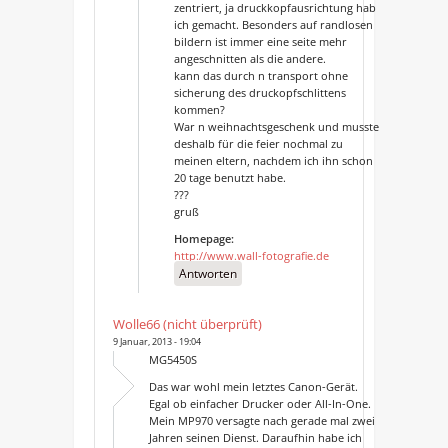
zentriert, ja druckkopfausrichtung hab
ich gemacht. Besonders auf randlosen
bildern ist immer eine seite mehr
angeschnitten als die andere.
kann das durch n transport ohne
sicherung des druckopfschlittens
kommen?
War n weihnachtsgeschenk und musste
deshalb für die feier nochmal zu
meinen eltern, nachdem ich ihn schon
20 tage benutzt habe.
???
gruß
Homepage:
http://www.wall-fotografie.de
Antworten
Wolle66 (nicht überprüft)
9 Januar, 2013 - 19:04
MG5450S
Das war wohl mein letztes Canon-Gerät.
Egal ob einfacher Drucker oder All-In-One.
Mein MP970 versagte nach gerade mal zwei
Jahren seinen Dienst. Daraufhin habe ich