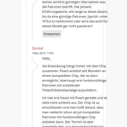
keinen wirklich günstigen Alternativen was
die Patronen betrifft. Hat jemand
Erfahrungswerte, wie lange so etwas dauert,
bis da eine günstige Patronen, (sprich: unter
10 Euro) nachkommt oder wird das wohl für
dieses Modell gar nicht passieren?
Antworten
Zenkel
7 Mai, 2013 - 17:03
Hallo,
die Entwicklung hängt immer mit dem Chip
zusammen. Peach arbeitet seit Monaten an
einem kompatiblen Chip, der es dann
ermöglicht, überhaupt erst funktionsfähige
Patronen mit arbeitender
Tintenfüllstandsanzeige auszuliefern.
Ich hab erst heute mit Peach geredet und es
sieht nicht schlecht aus. Der Chip ist zu
entschlüsseln und man hofft darauf, dass
man vielleicht schon ab Juli kompatible
Patronen mit funktionsfähigen Chip
anbieten kann. Der Termin ist aber
keinesfalls fest, nur eine grobe Schätzung,