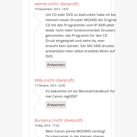
werner (nicht überprüft)
19 September, 2013 - 14:31
Um CD oder DVD zu bedrucken habe ich bei
meinem neuen Drucker MG5450 die Original
CD mit den Programmen vom IP 4200 (alter
leider nicht mehr funktionirenden Drucker)
genommen, das Programm für den CD
Druck eingestpielt und siehe da, man
braucht kein Garden. Der MG 5450 druckte
anstandslos mein selbst erstelltes Motiv auf
DVD.
Antworten
Willy (nicht überprüft)
17 Oktober, 2013 - 22:06
Vo bekomme ich ein Benutzerhandbuch für
mei Canon mg6350?
Antworten
Bursarius (nicht überprüft)
19 Mai, 2014 - 17:33
Mein Canon pixma MG5450S verlangt
Druckerpapier in der kleinen oberen