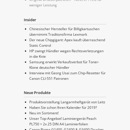
weniger Leistung
Insider
Chinesischer Hersteller für Billigkartuschen
übernimmt Traditonsfirma Lexmark
Der neue Chipgigant: Apex kauft überraschend
Static Control
HP zwingt Händler wegen Rechtsverletzungen
in die Knie
Samsung erwirkt Verkaufsverbot für Toner-
Klone deutscher Händler
Interview mit Georg Usai zum Chip-Resetter für
Canon CLI-551 Patronen
Neue Produkte
Produktvorstellung Langarmheftgerät von Leitz
Haben Sie schon Ihren Kalender für 2019?
Neu im Sortiment!
Unser Top-Angebot! Laminiergerät Peach
PL750 + 2x 25 DIN A4 Laminierfolien
Canon Pixma G1400, G2400 & G3400 Drucker