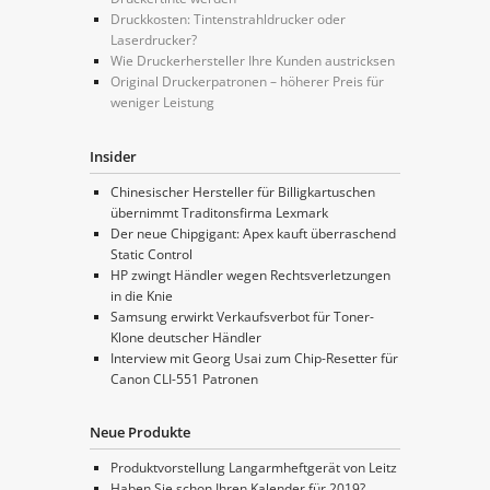
Druckkosten: Tintenstrahldrucker oder
Laserdrucker?
Wie Druckerhersteller Ihre Kunden austricksen
Original Druckerpatronen – höherer Preis für
weniger Leistung
Insider
Chinesischer Hersteller für Billigkartuschen
übernimmt Traditonsfirma Lexmark
Der neue Chipgigant: Apex kauft überraschend
Static Control
HP zwingt Händler wegen Rechtsverletzungen
in die Knie
Samsung erwirkt Verkaufsverbot für Toner-
Klone deutscher Händler
Interview mit Georg Usai zum Chip-Resetter für
Canon CLI-551 Patronen
Neue Produkte
Produktvorstellung Langarmheftgerät von Leitz
Haben Sie schon Ihren Kalender für 2019?