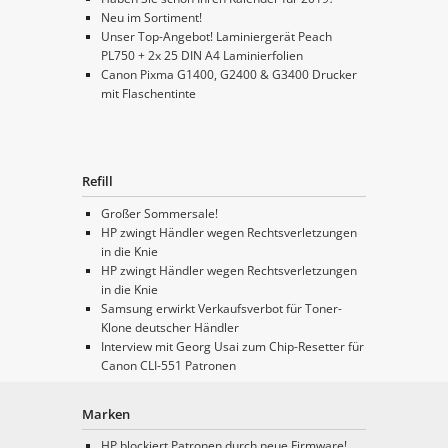
Neu im Sortiment!
Unser Top-Angebot! Laminiergerät Peach
PL750 + 2x 25 DIN A4 Laminierfolien
Canon Pixma G1400, G2400 & G3400 Drucker
mit Flaschentinte
Refill
Großer Sommersale!
HP zwingt Händler wegen Rechtsverletzungen
in die Knie
HP zwingt Händler wegen Rechtsverletzungen
in die Knie
Samsung erwirkt Verkaufsverbot für Toner-
Klone deutscher Händler
Interview mit Georg Usai zum Chip-Resetter für
Canon CLI-551 Patronen
Marken
HP blockiert Patronen durch neue Firmware!