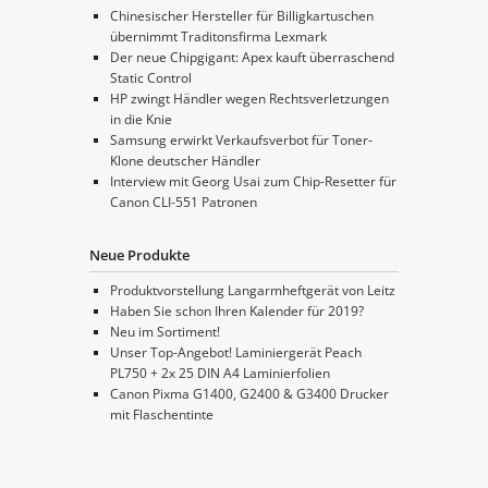
Chinesischer Hersteller für Billigkartuschen
übernimmt Traditonsfirma Lexmark
Der neue Chipgigant: Apex kauft überraschend
Static Control
HP zwingt Händler wegen Rechtsverletzungen
in die Knie
Samsung erwirkt Verkaufsverbot für Toner-
Klone deutscher Händler
Interview mit Georg Usai zum Chip-Resetter für
Canon CLI-551 Patronen
Neue Produkte
Produktvorstellung Langarmheftgerät von Leitz
Haben Sie schon Ihren Kalender für 2019?
Neu im Sortiment!
Unser Top-Angebot! Laminiergerät Peach
PL750 + 2x 25 DIN A4 Laminierfolien
Canon Pixma G1400, G2400 & G3400 Drucker
mit Flaschentinte