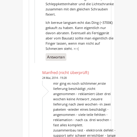
Schleppkettenhalter und die Lichtschranke
zusammen mit den gleichen Schrauben
fixiert.
Ich bereue langsam echt das Ding (~3700€)
gekauft zu haben. Kann eigentlich nur
davon abraten. Eventuell als Fertiggerät
aber vom Bausatz sollte man eigentlich die
Finger lassen, wenn man nicht auf
Schmerzen steht. >:-(
Antworten
Manfred (nicht überprüft)
24 Mai, 2014 - 19:28
mir ging es noch schlimmer,erste
lieferung beschädigt ,nicht
angenommen - reklamiert über drei
wochen keine Antwort ,neuere
lieferung nach zwei wochen -in zwei
paketen -wieder eines beschädigt -
angenommen - viele teile fehlten -
reklamation - nach ca. drei wochen -
fast alles komplett.
zusammenbau test - elektronik defekt -
support sehr schwer erreichber - lange