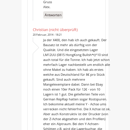
Gruss
Alex.
Antworten
Christian (nicht überprüft)
20 Februar, 2014 - 18:21
Ja der X400, den hab ich auch gekauft. Der
Bausatz ist mehr als dürftig von der
Qualität. Und die eingesetzten Lager
LM12UU (0815 HongKong Bullsh*t)^10 sind
auch total für die Tonne. Ich hab jetzt schon
mehrfach Lager nachbestellt um endlich alle
ohne Makel zu haben. Ich hab als erstes
welche aus Deutschland für 8€ pro Stück
gekauft. Sind auch mehrere
Mangelexemplare dabei. Dann bei Ebay
noch einen 10er Pack für 12€ - von 10
Lagern ist 1 gut. Die gelieferten Teile von
German RepRap hatten sogar Rostspuren.
Ich bekomme aktuell meine Y - Achse ums
verrecken nicht fehlerfrei. Die X Achse ist ok.
Aber auch Konstruktiv ist der Drucker (von
der Z-Achse abgesehen und den Profilen)
eher ein Alptraum. Bei den Y-Achsen-
Schlitten z.B. wird die Lagerbuchse, die