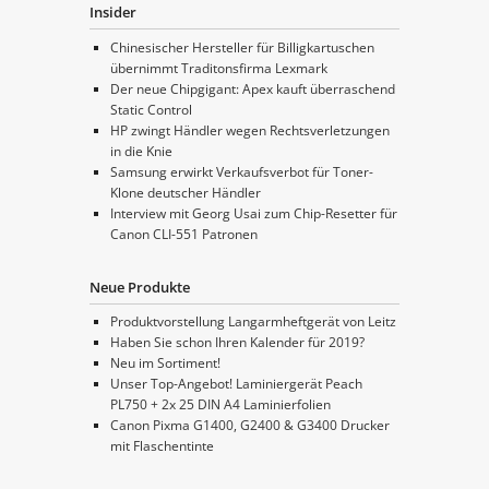
Insider
Chinesischer Hersteller für Billigkartuschen
übernimmt Traditonsfirma Lexmark
Der neue Chipgigant: Apex kauft überraschend
Static Control
HP zwingt Händler wegen Rechtsverletzungen
in die Knie
Samsung erwirkt Verkaufsverbot für Toner-
Klone deutscher Händler
Interview mit Georg Usai zum Chip-Resetter für
Canon CLI-551 Patronen
Neue Produkte
Produktvorstellung Langarmheftgerät von Leitz
Haben Sie schon Ihren Kalender für 2019?
Neu im Sortiment!
Unser Top-Angebot! Laminiergerät Peach
PL750 + 2x 25 DIN A4 Laminierfolien
Canon Pixma G1400, G2400 & G3400 Drucker
mit Flaschentinte