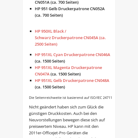
CN051A (ca. 700 Seiten)
HP 951 Gelb
Druckerpatrone
CN052A
(ca. 700 Seiten)
HP 950XL Black /
Schwarz Druckerpatrone CN045A (ca.
2500 Seiten)
HP 951XL Cyan Druckerpatrone
CN046A
(ca. 1500 Seiten)
HP 951XL Magenta Druckerpatrone
CN047A
(ca. 1500 Seiten)
HP 951XL Gelb Druckerpatrone
CN048A
(ca. 1500 Seiten)
Die Seitenreichweite ist basierend auf ISO/IEC 24711
Nicht geändert haben sich zum Glück die
günstigen Druckkosten. Auch bei den
Neuvorstellungen bewegen diese sich auf
preiswertem Niveau. HP kann mit den
2011er-Officejet-Pro Geräten die