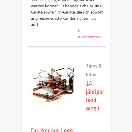
werden können. Es handelt sich um 3in1-
Geräte sowie 4in1-Geräte, die sich sowohl
an preisbewusste Kunden richten, als
auch…
0
Kommentare
Tipps &
Infos
14-
jähriger
baut
einen
Drucker aus Lego