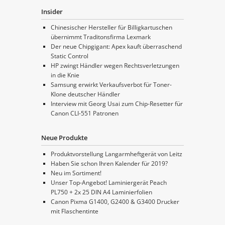
Insider
Chinesischer Hersteller für Billigkartuschen
übernimmt Traditonsfirma Lexmark
Der neue Chipgigant: Apex kauft überraschend
Static Control
HP zwingt Händler wegen Rechtsverletzungen
in die Knie
Samsung erwirkt Verkaufsverbot für Toner-
Klone deutscher Händler
Interview mit Georg Usai zum Chip-Resetter für
Canon CLI-551 Patronen
Neue Produkte
Produktvorstellung Langarmheftgerät von Leitz
Haben Sie schon Ihren Kalender für 2019?
Neu im Sortiment!
Unser Top-Angebot! Laminiergerät Peach
PL750 + 2x 25 DIN A4 Laminierfolien
Canon Pixma G1400, G2400 & G3400 Drucker
mit Flaschentinte