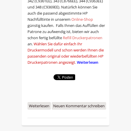
342 (C9361EE), 343 (C8766EE), 344 (C9363EE)
und 348 (C9369EE). Natürlich können Sie
auch die passend abgestimmte HP
Nachfülltinte in unserem
Online-Shop
günstig kaufen. Falls Ihnen das Auffüllen der
Patrone zu aufwendig ist, bieten wir auch
schon fertig befüllte
Refill Druckerpatronen
an.
Wählen Sie dafür einfach
Ihr
Druckermodell
und schon werden Ihnen die
passenden original oder wiederbefüllten HP
Druckerpatronen angezeigt.
Weiterlesen
Weiterlesen
über HP Druckerpatronen
Neuen Kommentar schreiben
nachfuellen