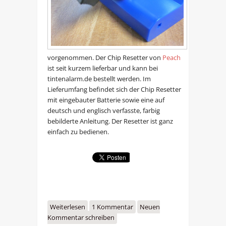
vorgenommen. Der Chip Resetter von
Peach
ist seit kurzem lieferbar und kann bei
tintenalarm.de bestellt werden. Im
Lieferumfang befindet sich der Chip Resetter
mit eingebauter Batterie sowie eine auf
deutsch und englisch verfasste, farbig
bebilderte Anleitung. Der Resetter ist ganz
einfach zu bedienen.
Weiterlesen
über Test des Chip-Resetters für
1 Kommentar
Neuen
Kommentar schreiben
Canon CLI-526 und PGI-525PGBK