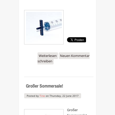
Weiterlesen
über Neues Refill-
Neuen Kommentar
schreiben
Werkzeug für Brother
Tintenpatronen
Großer Sommersale!
Posted by
Tine
on
Thursday, 22 June 2017
Großer