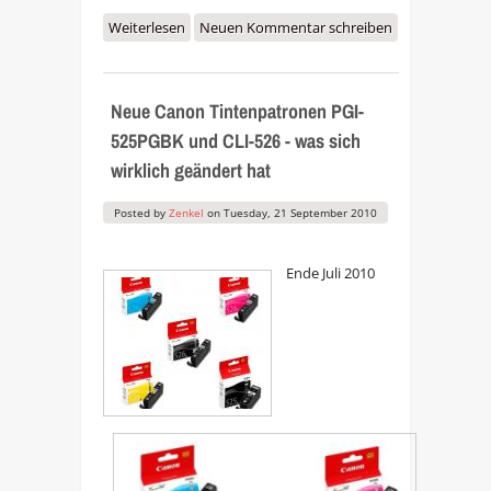
Weiterlesen
über Chip-Resetter für Canon CLI-
Neuen Kommentar schreiben
526 und PGI-525PGBK Patronen
bald verfügbar
Neue Canon Tintenpatronen PGI-
525PGBK und CLI-526 - was sich
wirklich geändert hat
Posted by
Zenkel
on
Tuesday, 21 September 2010
Ende Juli 2010