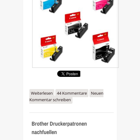
Weiterlesen
über Neue Canon Tintenpatronen
44 Kommentare
Neuen
Kommentar schreiben
PGI-525PGBK und CLI-526 - was
sich wirklich geändert hat
Brother Druckerpatronen
nachfuellen