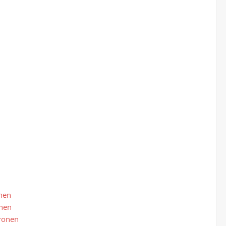
nen
onen
ronen