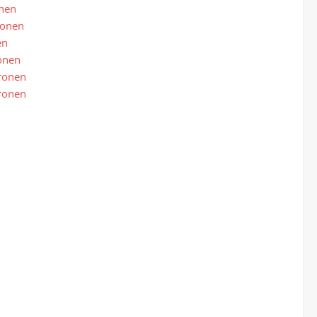
onen
ronen
en
onen
ronen
ronen