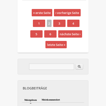
Seiten
« erste Seite
‹ vorherige Seite
1
2
3
4
5
6
nächste Seite ›
letzte Seite »
Im Blog suchen
Suchformular
BLOGBEITRÄGE
Meistkommentiert
Meistgelesen