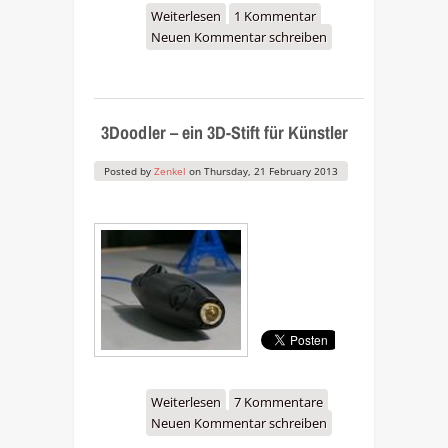
Weiterlesen
über Neue Office-
1 Kommentar
Neuen Kommentar schreiben
Drucker: Canon Pixma
MX925, MX395, MX455,
MX525
3Doodler – ein 3D-Stift für Künstler
Posted by
Zenkel
on
Thursday, 21 February 2013
Weiterlesen
über 3Doodler – ein 3D-
7 Kommentare
Neuen Kommentar schreiben
Stift für Künstler