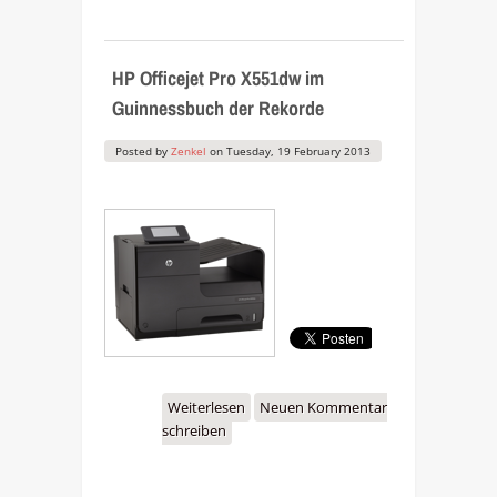
HP Officejet Pro X551dw im
Guinnessbuch der Rekorde
Posted by
Zenkel
on
Tuesday, 19 February 2013
Weiterlesen
über HP Officejet Pro
Neuen Kommentar
schreiben
X551dw im Guinnessbuch
der Rekorde