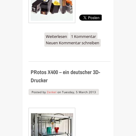
Weiterlesen
über Wie
1 Kommentar
Neuen Kommentar schreiben
Druckerhersteller Ihre
Kunden austricksen
PRotos X400 – ein deutscher 3D-
Drucker
Posted by
Zenkel
on
Tuesday, 5 March 2013