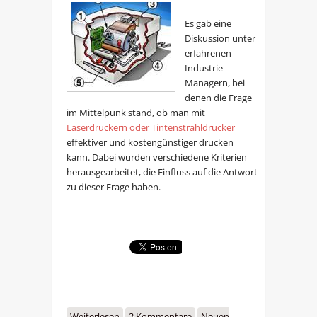
Es gab eine
Diskussion unter
erfahrenen
Industrie-
Managern, bei
denen die Frage
im Mittelpunk stand, ob man mit
Laserdruckern oder Tintenstrahldrucker
effektiver und kostengünstiger drucken
kann. Dabei wurden verschiedene Kriterien
herausgearbeitet, die Einfluss auf die Antwort
zu dieser Frage haben.
Weiterlesen
über Druckkosten:
2 Kommentare
Neuen