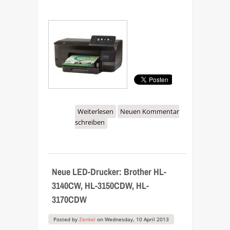
Weiterlesen
über Neu: HP Officejet
Neuen Kommentar
schreiben
Pro 251dw und 276dw
Neue LED-Drucker: Brother HL-
3140CW, HL-3150CDW, HL-
3170CDW
Posted by
Zenkel
on
Wednesday, 10 April 2013