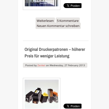
Weiterlesen
über PRotos X400 – ein
5 Kommentare
Neuen Kommentar schreiben
deutscher 3D-Drucker
Original Druckerpatronen – höherer
Preis für weniger Leistung
Posted by
Zenkel
on
Wednesday, 27 February 2013