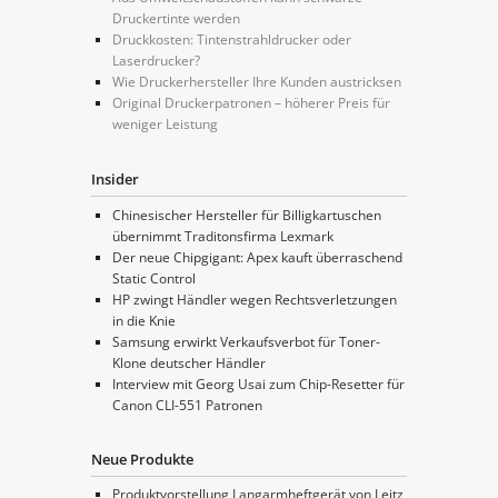
Druckertinte werden
Druckkosten: Tintenstrahldrucker oder
Laserdrucker?
Wie Druckerhersteller Ihre Kunden austricksen
Original Druckerpatronen – höherer Preis für
weniger Leistung
Insider
Chinesischer Hersteller für Billigkartuschen
übernimmt Traditonsfirma Lexmark
Der neue Chipgigant: Apex kauft überraschend
Static Control
HP zwingt Händler wegen Rechtsverletzungen
in die Knie
Samsung erwirkt Verkaufsverbot für Toner-
Klone deutscher Händler
Interview mit Georg Usai zum Chip-Resetter für
Canon CLI-551 Patronen
Neue Produkte
Produktvorstellung Langarmheftgerät von Leitz