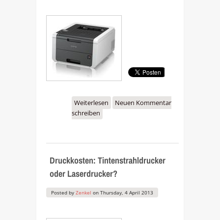
Weiterlesen
über Neue LED-Drucker:
Neuen Kommentar
schreiben
Brother HL-3140CW, HL-
3150CDW, HL-3170CDW
Druckkosten: Tintenstrahldrucker
oder Laserdrucker?
Posted by
Zenkel
on
Thursday, 4 April 2013