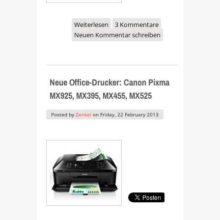
Weiterlesen
über Original
3 Kommentare
Neuen Kommentar schreiben
Druckerpatronen –
höherer Preis für weniger
Leistung
Neue Office-Drucker: Canon Pixma
MX925, MX395, MX455, MX525
Posted by
Zenkel
on
Friday, 22 February 2013