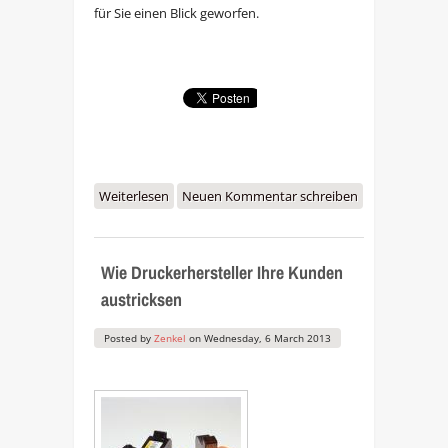
für Sie einen Blick geworfen.
Weiterlesen
über CeBIT 2013 – interessante
Neuen Kommentar schreiben
neue Drucker vorgestellt
Wie Druckerhersteller Ihre Kunden
austricksen
Posted by
Zenkel
on
Wednesday, 6 March 2013