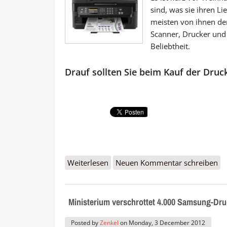
sind, was sie ihren 
meisten von ihnen den
Scanner, Drucker und
Beliebtheit.
Drauf sollten Sie beim Kauf der Druc
Weiterlesen
über Tipps für Drucker und Multi
Neuen Kommentar schreiben
Ministerium verschrottet 4.000 Samsung-Dru
Posted by
Zenkel
on
Monday, 3 December 2012