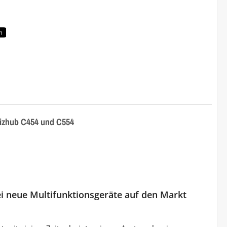
eigenen Toner vom Papier löschen
Bizhub C454 und C554
ei neue Multifunktionsgeräte auf den Markt