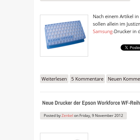
Nach einem Artikel in
sollen allein im Just
Samsung
-Drucker in 
Weiterlesen
über Ministerium verschrottet 4
5 Kommentare
Neuen Kommen
Neue Drucker der Epson Workforce WF-Rei
Posted by
Zenkel
on
Friday, 9 November 2012