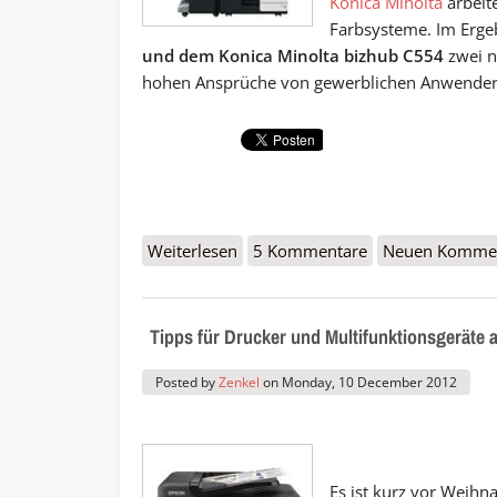
Konica Minolta
arbeite
Farbsysteme. Im Erg
und dem Konica Minolta bizhub C554
zwei n
hohen Ansprüche von gewerblichen Anwendern
Weiterlesen
über Neue Multifunktionsgeräte:
5 Kommentare
Neuen Kommen
Tipps für Drucker und Multifunktionsgeräte
Posted by
Zenkel
on
Monday, 10 December 2012
Es ist kurz vor Weihn