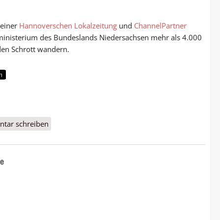
 einer
Hannoverschen Lokalzeitung
und
ChannelPartner
izministerium des Bundeslands Niedersachsen mehr als 4.000
den Schrott wandern.
.000 Samsung-Drucker wegen Angst vor Feinstaub
tar schreiben
he