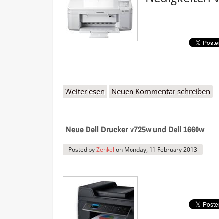
Weiterlesen
über Samsung stellt Verkauf von T
Neuen Kommentar schreiben
Neue Dell Drucker v725w und Dell 1660w
Posted by
Zenkel
on
Monday, 11 February 2013