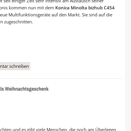
t seit einiger Zeit sehr intensiv am Austausch seiner
ebnis kommen nun mit dem
Konica Minolta bizhub C454
eue Multifunktionsgeräte auf den Markt. Sie sind auf die
 zugeschnitten.
 Konica Minolta Bizhub C454 und C554
tar schreiben
 als Weihnachtsgeschenk
achten und es gibt viele Menschen, die noch am Überlegen