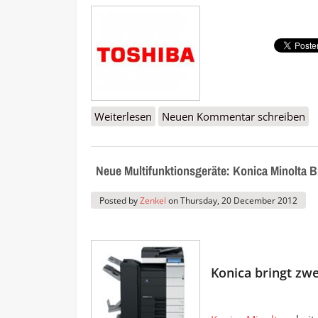
Weiterlesen
über Neue Toshiba Drucker kann 
Neuen Kommentar schreiben
Neue Multifunktionsgeräte: Konica Minolta 
Posted by
Zenkel
on
Thursday, 20 December 2012
Konica bringt zw