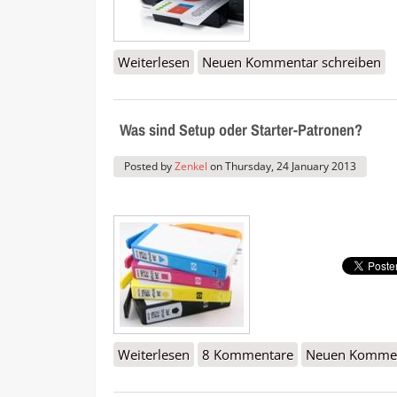
Weiterlesen
über Neue Dell Drucker v725w u
Neuen Kommentar schreiben
Was sind Setup oder Starter-Patronen?
Posted by
Zenkel
on
Thursday, 24 January 2013
Weiterlesen
über Was sind Setup oder Starter
8 Kommentare
Neuen Kommen