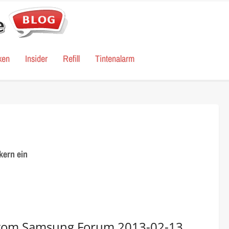
ken
Insider
Refill
Tintenalarm
kern ein
 vom Samsung Forum 2013-02-13