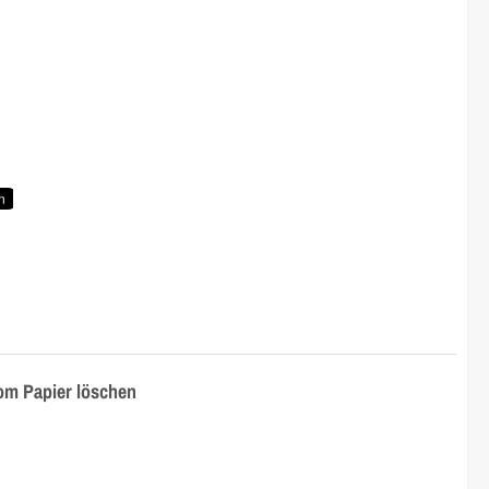
SP 8300DN
om Papier löschen