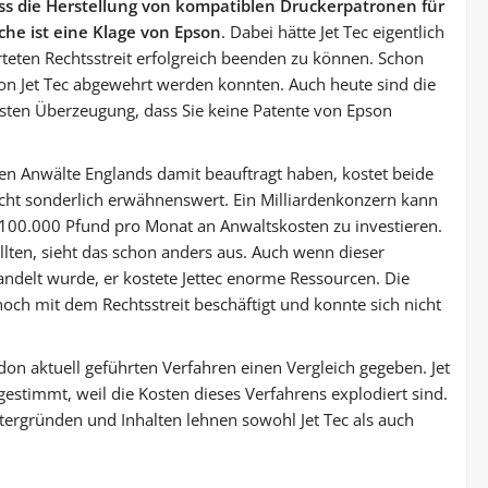
 dass die Herstellung von kompatiblen Druckerpatronen für
che ist eine Klage von Epson
. Dabei hätte Jet Tec eigentlich
teten Rechtsstreit erfolgreich beenden zu können. Schon
on Jet Tec abgewehrt werden konnten. Auch heute sind die
esten Überzeugung, dass Sie keine Patente von Epson
sten Anwälte Englands damit beauftragt haben, kostet beide
icht sonderlich erwähnenswert. Ein Milliardenkonzern kann
ls 100.000 Pfund pro Monat an Anwaltskosten zu investieren.
ellten, sieht das schon anders aus. Auch wenn dieser
rhandelt wurde, er kostete Jettec enorme Ressourcen. Die
noch mit dem Rechtsstreit beschäftigt und konnte sich nicht
on aktuell geführten Verfahren einen Vergleich gegeben. Jet
gestimmt, weil die Kosten dieses Verfahrens explodiert sind.
tergründen und Inhalten lehnen sowohl Jet Tec als auch