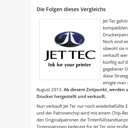
Die Folgen dieses Vergleichs
Jet Tec gehö
kompatiblen
Druckerpatro
Noch sind ei
obwohl sie n
verkauft werd
künftig auf 
gegebener O
diese Strate
einigte man
August 2013.
Ab diesem Zeitpunkt, werden v
Drucker hergestellt und verkauft.
Nun verkauft Jet Tec nur noch wiederbefüllte E
und der Patronenchip wird mit einem Chip-Reset
den Originalpatronen die Tintenfüllstandsanze
Tintenpatronen bedeutet für Jet Tec eine groß