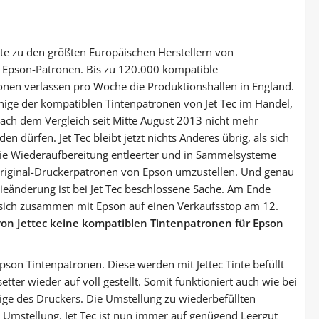
rte zu den größten Europäischen Herstellern von
 Epson-Patronen. Bis zu 120.000 kompatible
nen verlassen pro Woche die Produktionshallen in England.
nige der kompatiblen Tintenpatronen von Jet Tec im Handel,
ach dem Vergleich seit Mitte August 2013 nicht mehr
en dürfen. Jet Tec bleibt jetzt nichts Anderes übrig, als sich
die Wiederaufbereitung entleerter und in Sammelsysteme
riginal-Druckerpatronen von Epson umzustellen. Und genau
gieänderung ist bei Jet Tec beschlossene Sache. Am Ende
 sich zusammen mit Epson auf einen Verkaufsstop am 12.
on Jettec keine kompatiblen Tintenpatronen für Epson
pson Tintenpatronen. Diese werden mit Jettec Tinte befüllt
ter wieder auf voll gestellt. Somit funktioniert auch wie bei
ige des Druckers. Die Umstellung zu wiederbefüllten
e Umstellung. Jet Tec ist nun immer auf genügend Leergut