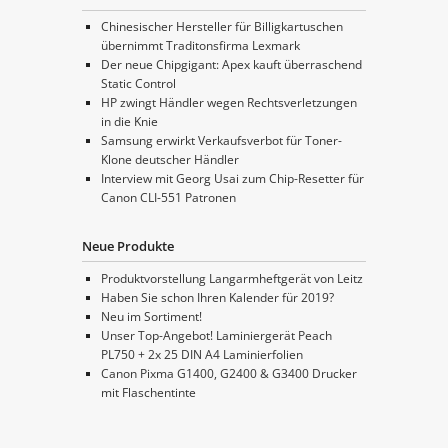
Chinesischer Hersteller für Billigkartuschen
übernimmt Traditonsfirma Lexmark
Der neue Chipgigant: Apex kauft überraschend
Static Control
HP zwingt Händler wegen Rechtsverletzungen
in die Knie
Samsung erwirkt Verkaufsverbot für Toner-
Klone deutscher Händler
Interview mit Georg Usai zum Chip-Resetter für
Canon CLI-551 Patronen
Neue Produkte
Produktvorstellung Langarmheftgerät von Leitz
Haben Sie schon Ihren Kalender für 2019?
Neu im Sortiment!
Unser Top-Angebot! Laminiergerät Peach
PL750 + 2x 25 DIN A4 Laminierfolien
Canon Pixma G1400, G2400 & G3400 Drucker
mit Flaschentinte