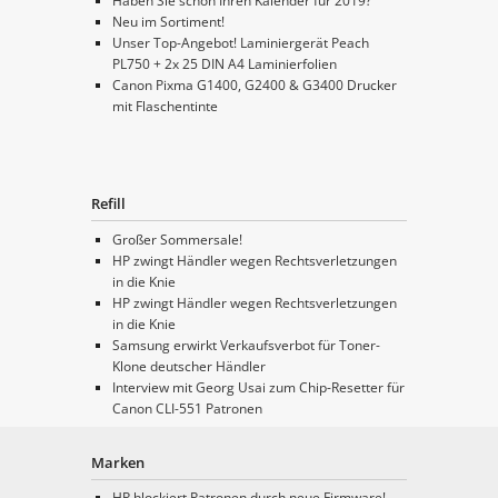
Haben Sie schon Ihren Kalender für 2019?
Neu im Sortiment!
Unser Top-Angebot! Laminiergerät Peach
PL750 + 2x 25 DIN A4 Laminierfolien
Canon Pixma G1400, G2400 & G3400 Drucker
mit Flaschentinte
Refill
Großer Sommersale!
HP zwingt Händler wegen Rechtsverletzungen
in die Knie
HP zwingt Händler wegen Rechtsverletzungen
in die Knie
Samsung erwirkt Verkaufsverbot für Toner-
Klone deutscher Händler
Interview mit Georg Usai zum Chip-Resetter für
Canon CLI-551 Patronen
Marken
HP blockiert Patronen durch neue Firmware!