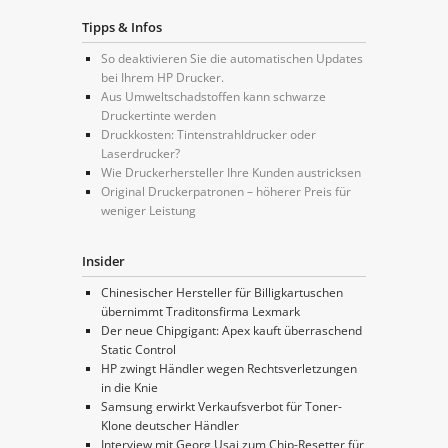
Tipps & Infos
So deaktivieren Sie die automatischen Updates
bei Ihrem HP Drucker.
Aus Umweltschadstoffen kann schwarze
Druckertinte werden
Druckkosten: Tintenstrahldrucker oder
Laserdrucker?
Wie Druckerhersteller Ihre Kunden austricksen
Original Druckerpatronen – höherer Preis für
weniger Leistung
Insider
Chinesischer Hersteller für Billigkartuschen
übernimmt Traditonsfirma Lexmark
Der neue Chipgigant: Apex kauft überraschend
Static Control
HP zwingt Händler wegen Rechtsverletzungen
in die Knie
Samsung erwirkt Verkaufsverbot für Toner-
Klone deutscher Händler
Interview mit Georg Usai zum Chip-Resetter für