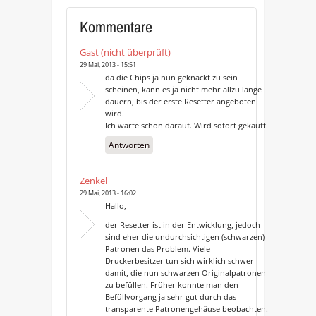
Kommentare
Gast (nicht überprüft)
29 Mai, 2013 - 15:51
da die Chips ja nun geknackt zu sein
scheinen, kann es ja nicht mehr allzu lange
dauern, bis der erste Resetter angeboten
wird.
Ich warte schon darauf. Wird sofort gekauft.
Antworten
Zenkel
29 Mai, 2013 - 16:02
Hallo,
der Resetter ist in der Entwicklung, jedoch
sind eher die undurchsichtigen (schwarzen)
Patronen das Problem. Viele
Druckerbesitzer tun sich wirklich schwer
damit, die nun schwarzen Originalpatronen
zu befüllen. Früher konnte man den
Befüllvorgang ja sehr gut durch das
transparente Patronengehäuse beobachten.