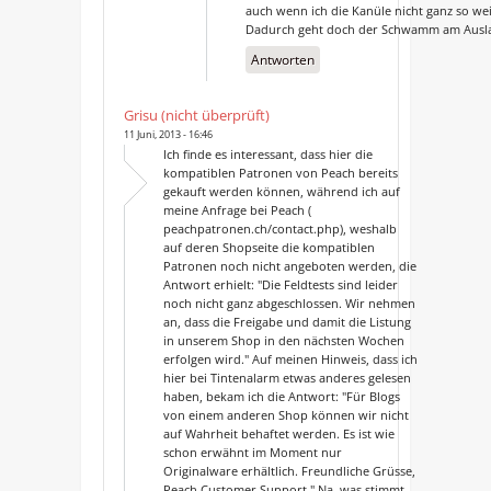
auch wenn ich die Kanüle nicht ganz so w
Dadurch geht doch der Schwamm am Ausla
Antworten
Grisu (nicht überprüft)
11 Juni, 2013 - 16:46
Ich finde es interessant, dass hier die
kompatiblen Patronen von Peach bereits
gekauft werden können, während ich auf
meine Anfrage bei Peach (
peachpatronen.ch/contact.php), weshalb
auf deren Shopseite die kompatiblen
Patronen noch nicht angeboten werden, die
Antwort erhielt: "Die Feldtests sind leider
noch nicht ganz abgeschlossen. Wir nehmen
an, dass die Freigabe und damit die Listung
in unserem Shop in den nächsten Wochen
erfolgen wird." Auf meinen Hinweis, dass ich
hier bei Tintenalarm etwas anderes gelesen
haben, bekam ich die Antwort: "Für Blogs
von einem anderen Shop können wir nicht
auf Wahrheit behaftet werden. Es ist wie
schon erwähnt im Moment nur
Originalware erhältlich. Freundliche Grüsse,
Peach Customer Support." Na, was stimmt