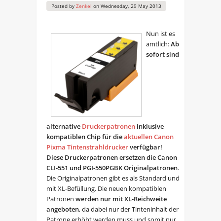
Posted by
Zenkel
on
Wednesday, 29 May 2013
Nun ist es
amtlich:
Ab
sofort sind
alternative
Druckerpatronen
inklusive
kompatiblen Chip für die
aktuellen Canon
Pixma Tintenstrahldrucker
verfügbar!
Diese Druckerpatronen ersetzen die Canon
CLI-551 und PGI-550PGBK Originalpatronen
.
Die Originalpatronen gibt es als Standard und
mit XL-Befüllung. Die neuen kompatiblen
Patronen
werden nur mit XL-Reichweite
angeboten
, da dabei nur der Tinteninhalt der
Patrone erhöht werden muss und somit nur