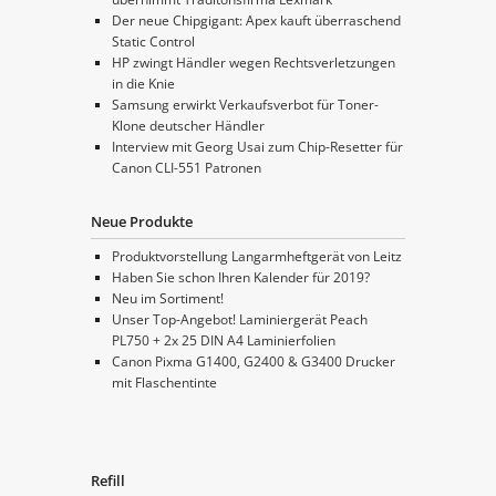
Der neue Chipgigant: Apex kauft überraschend
Static Control
HP zwingt Händler wegen Rechtsverletzungen
in die Knie
Samsung erwirkt Verkaufsverbot für Toner-
Klone deutscher Händler
Interview mit Georg Usai zum Chip-Resetter für
Canon CLI-551 Patronen
Neue Produkte
Produktvorstellung Langarmheftgerät von Leitz
Haben Sie schon Ihren Kalender für 2019?
Neu im Sortiment!
Unser Top-Angebot! Laminiergerät Peach
PL750 + 2x 25 DIN A4 Laminierfolien
Canon Pixma G1400, G2400 & G3400 Drucker
mit Flaschentinte
Refill