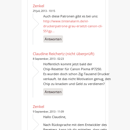
Zenkel
29 Juli, 2013 - 10:15
Auch diese Patronen gibt es bei uns:
http://www.tintenalarm.de/xl-
druckerpatrone-grau-ersetzt-canon-cli-
551gy...
Antworten
Claudine Reichertz (nicht überprüft)
8 September, 2013 - 02:23
Hoffentlich kommt jetzt bald der
Chip-Resetter für Canon Pixma IP7250.
Es wurden doch schon Zig-Tausend Drucker
verkauft. Ist das nicht Motivation genug, den
Chip zu knacken und Geld zu verdienen?
Antworten
Zenkel
9 September, 2013 - 11:09
Hallo Claudine,
Nach Rücksprache mit dem Entwickler des
Resetters, kann ich dir mitteilen, dass sehr