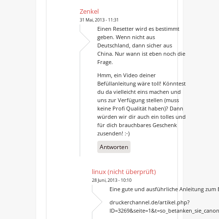
Zenkel
31 Mai, 2013 - 11:31
Einen Resetter wird es bestimmt
geben. Wenn nicht aus
Deutschland, dann sicher aus
China. Nur wann ist eben noch die
Frage.
Hmm, ein Video deiner
Befüllanleitung wäre toll! Könntest
du da vielleicht eins machen und
uns zur Verfügung stellen (muss
keine Profi Qualität haben)? Dann
würden wir dir auch ein tolles und
für dich brauchbares Geschenk
zusenden! :-)
Antworten
linux (nicht überprüft)
28 Juni, 2013 - 10:10
Eine gute und ausführliche Anleitung zum B
druckerchannel.de/artikel.php?
ID=3269&seite=1&t=so_betanken_sie_canon